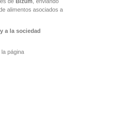
avés de
Bizum
, enviando
s de alimentos asociados a
y a la sociedad
 la página