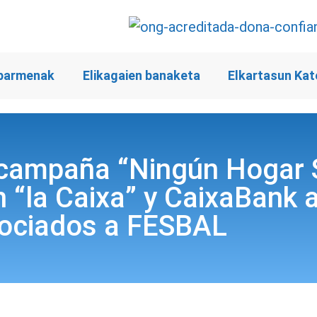
barmenak
Elikagaien banaketa
Elkartasun Kat
a campaña “Ningún Hogar 
“la Caixa” y CaixaBank a
sociados a FESBAL