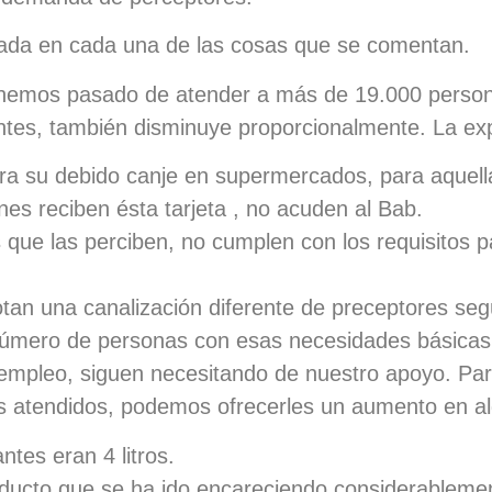
cada en cada una de las cosas que se comentan.
 hemos pasado de atender a más de 19.000 person
antes, también disminuye proporcionalmente. La exp
ara su debido canje en supermercados, para aquel
enes reciben ésta tarjeta , no acuden al Bab.
 que las perciben, no cumplen con los requisitos p
an una canalización diferente de preceptores segú
número de personas con esas necesidades básicas
empleo, siguen necesitando de nuestro apoyo. Par
s atendidos, podemos ofrecerles un aumento en al
ntes eran 4 litros.
ducto que se ha ido encareciendo considerableme