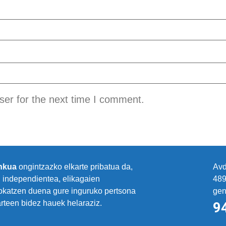
ser for the next time I comment.
ankua
ongintzazko elkarte pribatua da,
Avd
 independientea, elikagaien
48
okatzen duena gure inguruko pertsona
gen
rteen bidez hauek helaraziz.
9