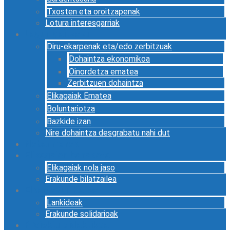
Txosten eta oroitzapenak
Lotura interesgarriak
Lagun gaitzazu
Diru-ekarpenak eta/edo zerbitzuak
Dohaintza ekonomikoa
Oinordetza ematea
Zerbitzuen dohaintza
Elikagaiak Ematea
Boluntariotza
Bazkide izan
Nire dohaintza desgrabatu nahi dut
Nabarmenak
Elikagaien banaketa
Elikagaiak nola jaso
Erakunde bilatzailea
Elkartasun Katea
Lankideak
Erakunde solidarioak
Proiektu didaktikoa