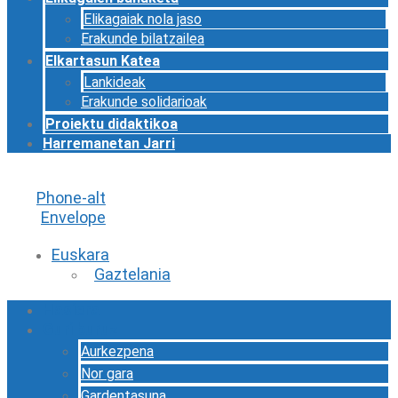
Elikagaiak nola jaso
Erakunde bilatzailea
Elkartasun Katea
Lankideak
Erakunde solidarioak
Proiektu didaktikoa
Harremanetan Jarri
Phone-alt
Envelope
Euskara
Gaztelania
Hasiera
Guri buruz
Aurkezpena
Nor gara
Gardentasuna