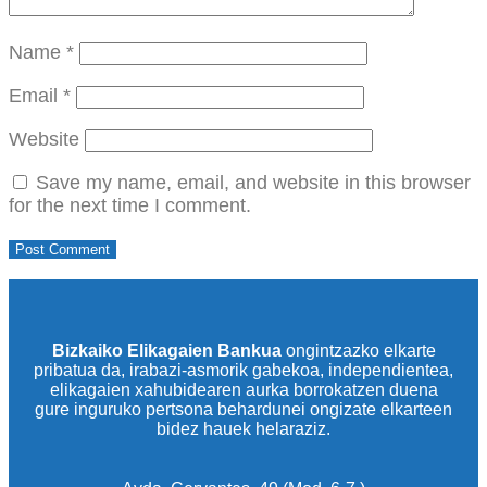
Name
*
Email
*
Website
Save my name, email, and website in this browser
for the next time I comment.
Bizkaiko Elikagaien Bankua
ongintzazko elkarte
pribatua da, irabazi-asmorik gabekoa, independientea,
elikagaien xahubidearen aurka borrokatzen duena
gure inguruko pertsona behardunei ongizate elkarteen
bidez hauek helaraziz.