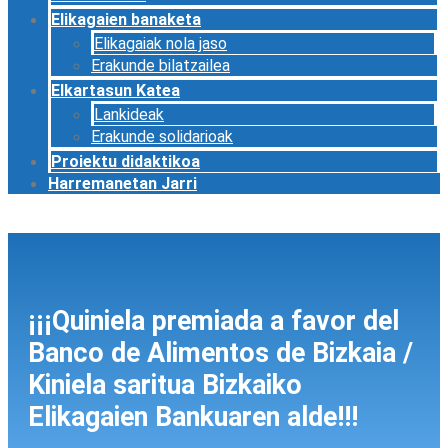
Elikagaien banaketa
Elikagaiak nola jaso
Erakunde bilatzailea
Elkartasun Katea
Lankideak
Erakunde solidarioak
Proiektu didaktikoa
Harremanetan Jarri
¡¡¡Quiniela premiada a favor del
Banco de Alimentos de Bizkaia /
Kiniela saritua Bizkaiko
Elikagaien Bankuaren alde!!!