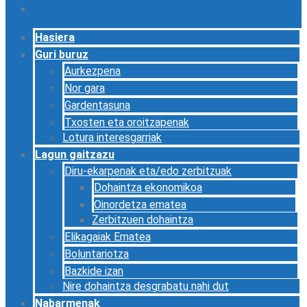
Harremanetan Jarri
Hasiera
Guri buruz
Aurkezpena
Nor gara
Gardentasuna
Txosten eta oroitzapenak
Lotura interesgarriak
Lagun gaitzazu
Diru-ekarpenak eta/edo zerbitzuak
Dohaintza ekonomikoa
Oinordetza ematea
Zerbitzuen dohaintza
Elikagaiak Ematea
Boluntariotza
Bazkide izan
Nire dohaintza desgrabatu nahi dut
Nabarmenak