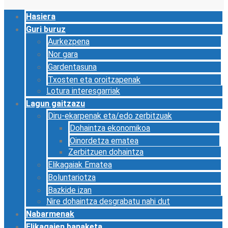
Hasiera
Guri buruz
Aurkezpena
Nor gara
Gardentasuna
Txosten eta oroitzapenak
Lotura interesgarriak
Lagun gaitzazu
Diru-ekarpenak eta/edo zerbitzuak
Dohaintza ekonomikoa
Oinordetza ematea
Zerbitzuen dohaintza
Elikagaiak Ematea
Boluntariotza
Bazkide izan
Nire dohaintza desgrabatu nahi dut
Nabarmenak
Elikagaien banaketa