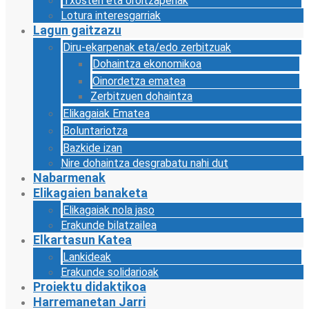
Txosten eta oroitzapenak
Lotura interesgarriak
Lagun gaitzazu
Diru-ekarpenak eta/edo zerbitzuak
Dohaintza ekonomikoa
Oinordetza ematea
Zerbitzuen dohaintza
Elikagaiak Ematea
Boluntariotza
Bazkide izan
Nire dohaintza desgrabatu nahi dut
Nabarmenak
Elikagaien banaketa
Elikagaiak nola jaso
Erakunde bilatzailea
Elkartasun Katea
Lankideak
Erakunde solidarioak
Proiektu didaktikoa
Harremanetan Jarri