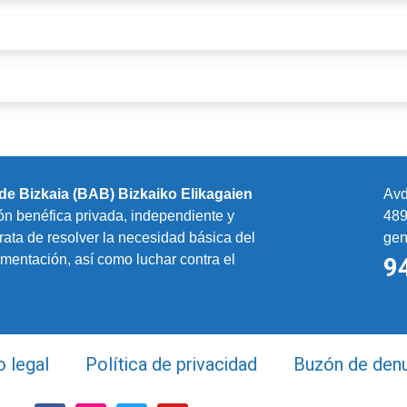
de Bizkaia (BAB) Bizkaiko Elikagaien
Avd
n benéfica privada, independiente y
48
rata de resolver la necesidad básica del
gen
imentación, así como luchar contra el
9
o legal
Política de privacidad
Buzón de den