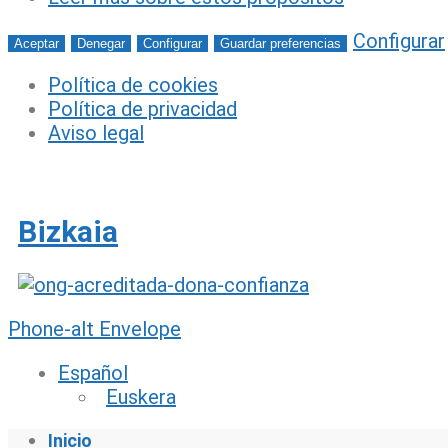
Configurar
Aceptar
Denegar
Configurar
Guardar preferencias
Política de cookies
Política de privacidad
Aviso legal
Ir
al
contenido
Bizkaia
Phone-alt
Envelope
Español
Euskera
Inicio