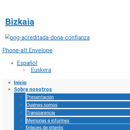
Ir
al
contenido
Bizkaia
Phone-alt
Envelope
Español
Euskera
Inicio
Sobre nosotros
Presentación
Quiénes somos
Transparencia
Memorias e informes
Enlaces de interés